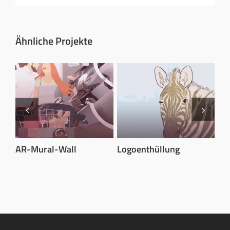
Ähnliche Projekte
rie
AR-Mural-Wall
Logoenthüllung
NE