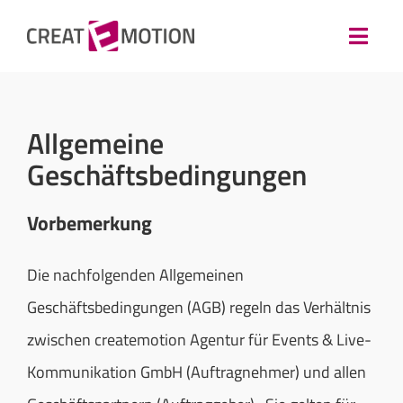
Zum
Inhalt
Toggl
springen
Navig
+49 341 56106790 anrufen
Allgemeine
Google Maps Routenplaner
Geschäftsbedingungen
HOME
Vorbemerkung
PROJEKTE
Die nachfolgenden Allgemeinen
Geschäftsbedingungen (AGB) regeln das Verhältnis
ÜBER UNS
zwischen createmotion Agentur für Events & Live-
Kommunikation GmbH (Auftragnehmer) und allen
KARRIERE